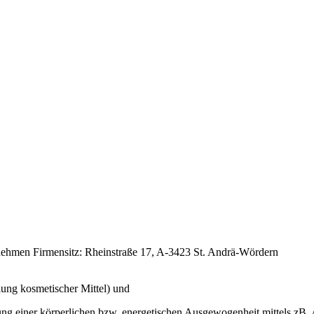
ehmen Firmensitz: Rheinstraße 17, A-3423 St. Andrä-Wördern
ung kosmetischer Mittel) und
hung einer körperlichen bzw. energetischen Ausgewogenheit mittels zB.