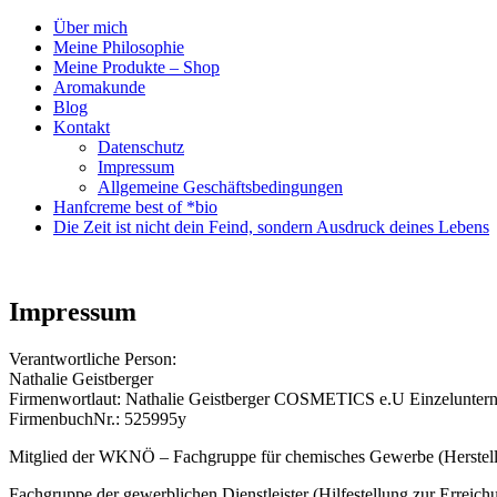
Über mich
Herzlich
Meine Philosophie
NATHALIE
willkommen…
Meine Produkte – Shop
GEISTBERGER
schön, dass du
Aromakunde
da bist!
Blog
cosmetics
Kontakt
Datenschutz
Impressum
Allgemeine Geschäftsbedingungen
Hanfcreme best of *bio
Die Zeit ist nicht dein Feind, sondern Ausdruck deines Lebens
Impressum
Verantwortliche Person:
Nathalie Geistberger
Firmenwortlaut: Nathalie Geistberger COSMETICS e.U Einzeluntern
FirmenbuchNr.: 525995y
Mitglied der WKNÖ – Fachgruppe für chemisches Gewerbe (Herstell
Fachgruppe der gewerblichen Dienstleister (Hilfestellung zur Erreic