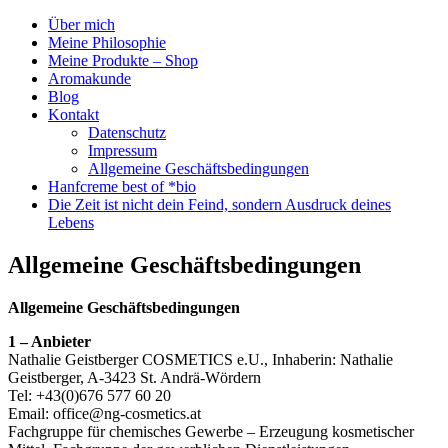
Über mich
Herzlich
Meine Philosophie
NATHALIE
willkommen…
Meine Produkte – Shop
GEISTBERGER
schön, dass du
Aromakunde
da bist!
Blog
cosmetics
Kontakt
Datenschutz
Impressum
Allgemeine Geschäftsbedingungen
Hanfcreme best of *bio
Die Zeit ist nicht dein Feind, sondern Ausdruck deines
Lebens
Allgemeine Geschäftsbedingungen
Allgemeine Geschäftsbedingungen
1 – Anbieter
Nathalie Geistberger COSMETICS e.U., Inhaberin: Nathalie
Geistberger, A-3423 St. Andrä-Wördern
Tel: +43(0)676 577 60 20
Email: office@ng-cosmetics.at
Fachgruppe für chemisches Gewerbe – Erzeugung kosmetischer